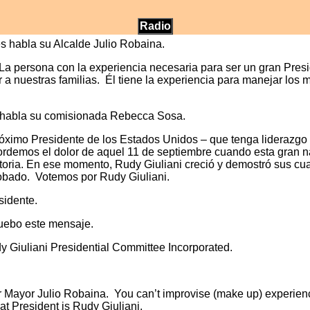
Radio
es habla su Alcalde Julio Robaina.
La persona con la experiencia necesaria para ser un gran Presi
r a nuestras familias. Él tiene la experiencia para manejar los 
 habla su comisionada Rebecca Sosa.
óximo Presidente de los Estados Unidos – que tenga liderazgo 
rdemos el dolor de aquel 11 de septiembre cuando esta gran na
storia. En ese momento, Rudy Giuliani creció y demostró sus c
robado. Votemos por Rudy Giuliani.
sidente.
ruebo este mensaje.
 Giuliani Presidential Committee Incorporated.
ur Mayor Julio Robaina. You can’t improvise (make up) experien
t President is Rudy Giuliani.