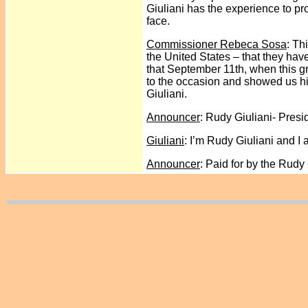
Giuliani has the experience to pr
face.
Commissioner Rebeca Sosa
: Th
the United States – that they hav
that September 11th, when this gre
to the occasion and showed us his
Giuliani.
Announcer
: Rudy Giuliani- Presi
Giuliani
: I’m Rudy Giuliani and I
Announcer
: Paid for by the Rudy