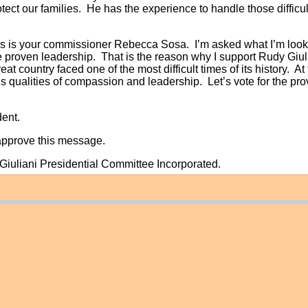
otect our families. He has the experience to handle those difficu
is is your commissioner Rebecca Sosa. I’m asked what I’m lookin
e proven leadership. That is the reason why I support Rudy Giul
at country faced one of the most difficult times of its history. 
 qualities of compassion and leadership. Let’s vote for the pro
dent.
 approve this message.
 Giuliani Presidential Committee Incorporated.