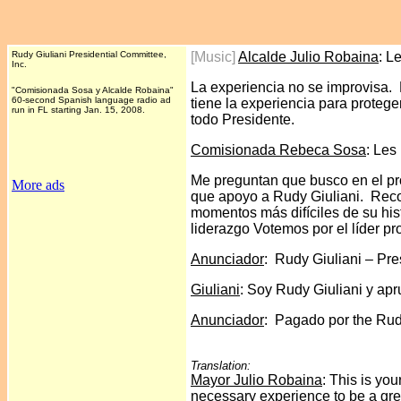
Rudy Giuliani Presidential Committee,
[Music]
Alcalde Julio Robaina
: L
Inc.
La experiencia no se improvisa. 
"Comisionada Sosa y Alcalde Robaina"
60-second Spanish language radio ad
tiene la experiencia para protege
run in FL starting Jan. 15, 2008.
todo Presidente.
Comisionada Rebeca Sosa
: Les
Me preguntan que busco en el pr
More ads
que apoyo a Rudy Giuliani. Reco
momentos más difíciles de su hi
liderazgo Votemos por el líder p
Anunciador
:
Rudy Giuliani – Pre
Giuliani
: Soy Rudy Giuliani y ap
Anunciador
:
Pagado por the Rudy
Translation:
Mayor Julio Robaina
: This is yo
necessary experience to be a grea